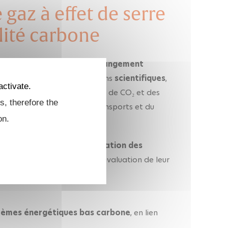
 gaz à effet de serre
lité carbone
ntral de la lutte contre le
changement
imate s’intéresse aux solutions
scientifiques
,
activate.
e durablement les émissions de CO₂ et des
s, therefore the
nergie, de l’industrie, des transports et du
on.
e
décarbonation
,
l’optimisation des
kage du carbone
, ainsi que l’évaluation de leur
tèmes énergétiques bas carbone
, en lien