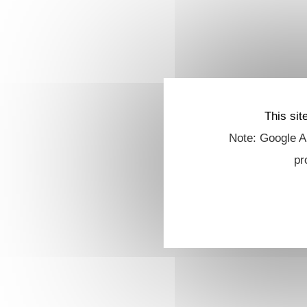
This sit
Note: Google An
pr