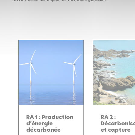
RA 1 : Production
RA 2 :
d’énergie
Décarbonis
décarbonée
et capture