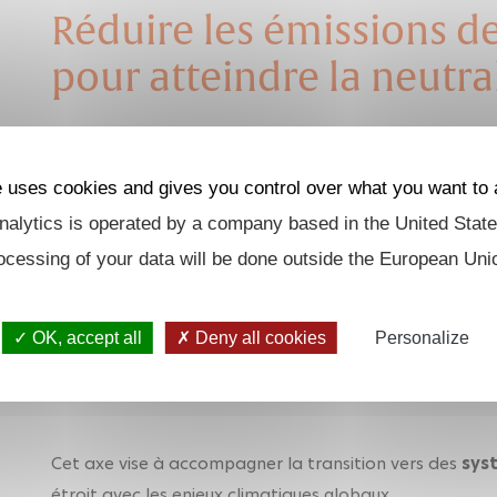
Réduire les émissions de
pour atteindre la neutra
La réduction des gaz à
effet de serre
est un levier ce
climatique
. Cet axe de recherche du centre Energy4Cl
e uses cookies and gives you control over what you want to 
technologiques
et
systémiques
permettant de réduir
alytics is operated by a company based in the United State
autres gaz à effet de serre dans les secteurs clés de l’é
ocessing of your data will be done outside the European Uni
bâtiment.
Les
Research Actions
1 et 2 explorent les
stratégies d
OK, accept all
Deny all cookies
Personalize
procédés
, les
technologies de capture et de stoc
impact environnemental et socio-économique.
Cet axe vise à accompagner la transition vers des
sys
étroit avec les enjeux climatiques globaux.